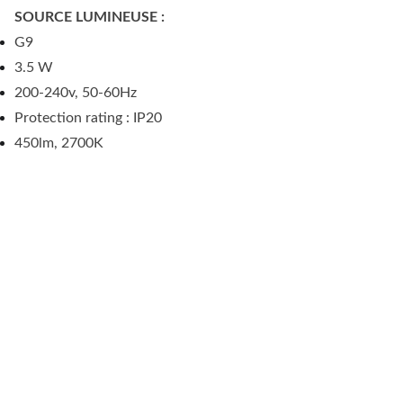
SOURCE LUMINEUSE :
G9
3.5 W
200-240v, 50-60Hz
Protection rating : IP20
450lm, 2700K
1 RUE LEVAT, 
34000 
MONTPELLIER