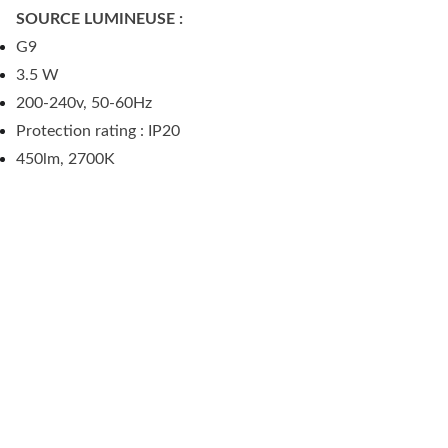
SOURCE LUMINEUSE :
G9
3.5 W
200-240v, 50-60Hz
Protection rating : IP20
450lm, 2700K
1 RUE LEVAT, 
34000 
MONTPELLIER