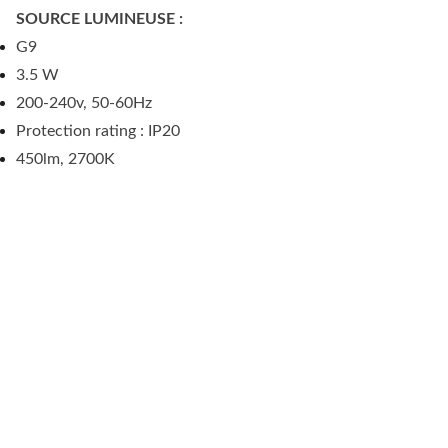
SOURCE LUMINEUSE :
G9
3.5 W
200-240v, 50-60Hz
Protection rating : IP20
450lm, 2700K
1 RUE LEVAT, 
34000 
MONTPELLIER