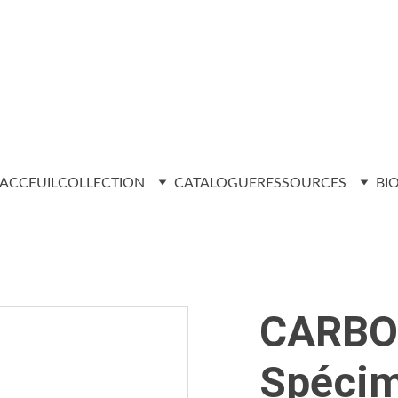
ACCEUIL
COLLECTION
CATALOGUE
RESSOURCES
BI
CARBO
Spécim