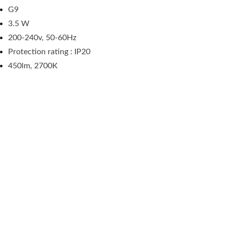
G9
3.5 W
200-240v, 50-60Hz
Protection rating : IP20
450lm, 2700K
1 RUE LEVAT, 
34000 
MONTPELLIER